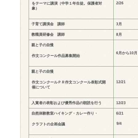
2/26
をテーマに講演（中学１年生徒。保護者対
象）
子育て講演会 講師
3
月
教職員研修会 講師
8
月
親と子の自慢
6
月から
10
月
作文コンクール作品募集開始
親と子の自慢
12/21
作文コンクールＰＲ
作文コンクール表彰式開
催について
入賞者の表彰および優秀作品の朗読を行う
12/23
自然体験教室ハイキング・カレー作り・
6/21
9/4
クラフトの企画会議