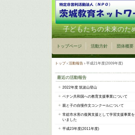
子どもたちの未来のた
トップページ
活動方針
団体概要
トップ
›
活動報告
›
平成21年度(2009年度)
最近の活動報告
2022年度 筑波山登山
ベナン共和国への教育支援事業について
親と子の自慢作文コンクールについて
常総市水害の復興支援として学習支援事業を
いました
平成23年度(2011年度)