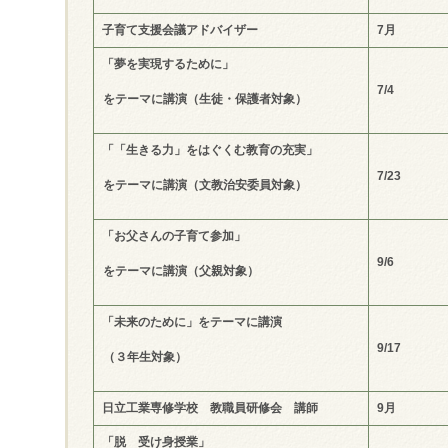
子育て支援会議アドバイザー
7
月
「夢を実現するために」
7/4
をテーマに講演（生徒・保護者対象）
「「生きる力」をはぐくむ教育の充実」
7/23
をテーマに講演（文教治安委員対象）
「お父さんの子育て参加」
9/6
をテーマに講演（父親対象）
「未来のために」をテーマに講演
9/17
（３年生対象）
日立工業専修学校 教職員研修会 講師
9
月
「脱 受け身授業」