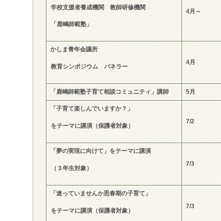
学校支援者養成機関 教師研修機関
4
月～
「鹿嶋師範塾」
かしま青年会議所
4
月
教育シンポジウム パネラー
「鹿嶋師範塾子育て相談コミュニティ」講師
5
月
「子育て楽しんでいますか？」
7/2
をテーマに講演（保護者対象）
「夢の実現に向けて」をテーマに講演
7/3
（３年生対象）
「迷っていませんか思春期の子育て」
7/3
をテーマに講演（保護者対象）