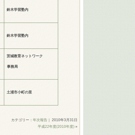
鈴木学習塾内
鈴木学習塾内
茨城教育ネットワーク
事務局
土浦市小町の里
カテゴリー：
年次報告
｜ 2010年3月31日
平成22年度(2010年度)
»