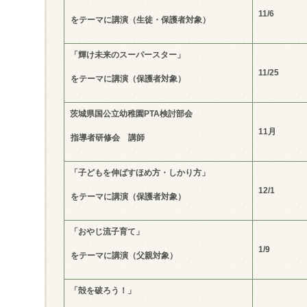
11/6
をテーマに講演（生徒・保護者対象）
「輝け未来のスーパースター」
11/25
をテーマに講演（保護者対象）
茨城県国公立幼稚園PTA検討部会
11
月
指導者研修会 講師
「子どもを伸ばすほめ方・しかり方」
12/1
をテーマに講演（保護者対象）
「おやじ流子育て」
1/9
をテーマに講演（父親対象）
「殻を破ろう！」