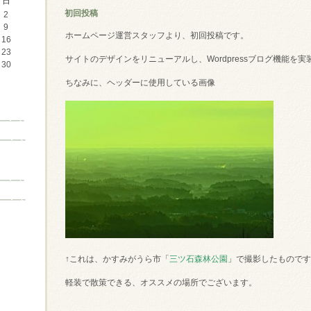
日
初回投稿
2
9
ホームページ運営スタッフより、初回投稿です。
16
23
サイトのデザインをリニューアルし、Wordpressブログ機能を
30
ちなみに、ヘッダーに使用している画像
↑これは、かすみがうら市「
三ツ石森林公園
」で撮影したもので
軽装で散策できる、オススメの場所でございます。