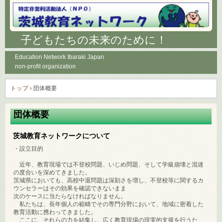
子どもたちの未来のために！
Education Network Ibaraki Japan
non-profit organization
トップ
›
団体概要
団体概要
茨城教育ネットワークについて
・設立目的
近年、教育現場では不登校問題、いじめ問題、そして学級崩壊と混迷
の度合いを深めてきました。
茨城県においても、高校中退問題は深刻さを増し、不登校等に関するカ
ウンセラーはその効果を確認できないまま
次のケースに当たらなければなりません。
私たちは、長年個人の範疇でその専門分野において、地域に密着した
教育活動に携わってきました。
ここに、それらの力を結集し、広く教育現場の現実的支援を行うた