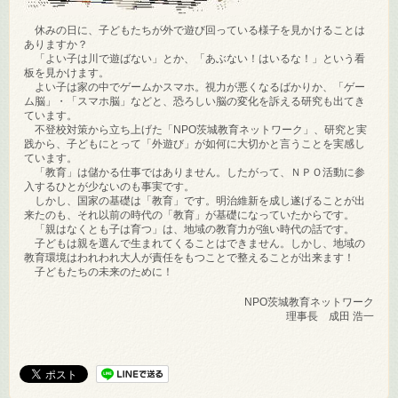
休みの日に、子どもたちが外で遊び回っている様子を見かけることは
ありますか？
「よい子は川で遊ばない」とか、「あぶない！はいるな！」という看
板を見かけます。
よい子は家の中でゲームかスマホ。視力が悪くなるばかりか、「ゲー
ム脳」・「スマホ脳」などと、恐ろしい脳の変化を訴える研究も出てき
ています。
不登校対策から立ち上げた「NPO茨城教育ネットワーク」、研究と実
践から、子どもにとって「外遊び」が如何に大切かと言うことを実感し
ています。
「教育」は儲かる仕事ではありません。したがって、ＮＰＯ活動に参
入するひとが少ないのも事実です。
しかし、国家の基礎は「教育」です。明治維新を成し遂げることが出
来たのも、それ以前の時代の「教育」が基礎になっていたからです。
「親はなくとも子は育つ」は、地域の教育力が強い時代の話です。
子どもは親を選んで生まれてくることはできません。しかし、地域の
教育環境はわれわれ大人が責任をもつことで整えることが出来ます！
子どもたちの未来のために！
NPO茨城教育ネットワーク
理事長 成田 浩一