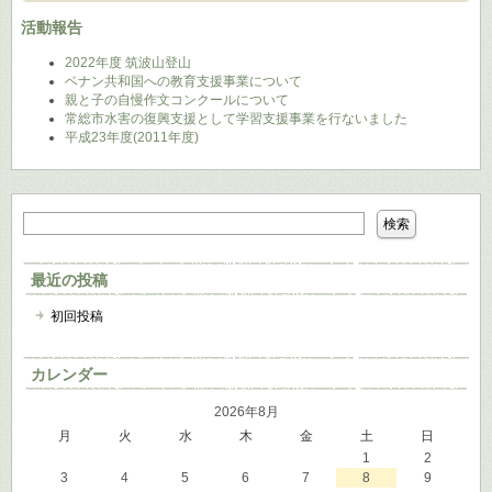
活動報告
2022年度 筑波山登山
ベナン共和国への教育支援事業について
親と子の自慢作文コンクールについて
常総市水害の復興支援として学習支援事業を行ないました
平成23年度(2011年度)
最近の投稿
初回投稿
カレンダー
2026年8月
月
火
水
木
金
土
日
1
2
3
4
5
6
7
8
9