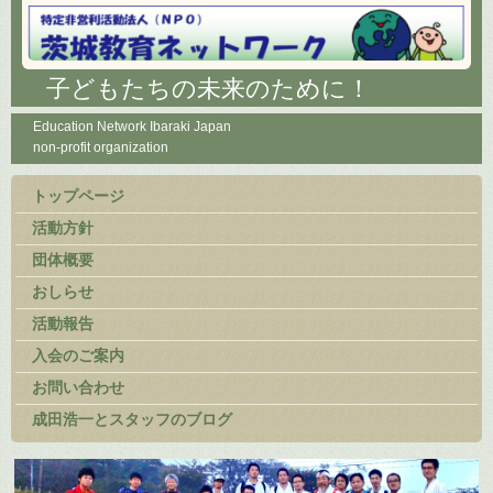
子どもたちの未来のために！
Education Network Ibaraki Japan
non-profit organization
トップページ
活動方針
団体概要
おしらせ
活動報告
入会のご案内
お問い合わせ
成田浩一とスタッフのブログ